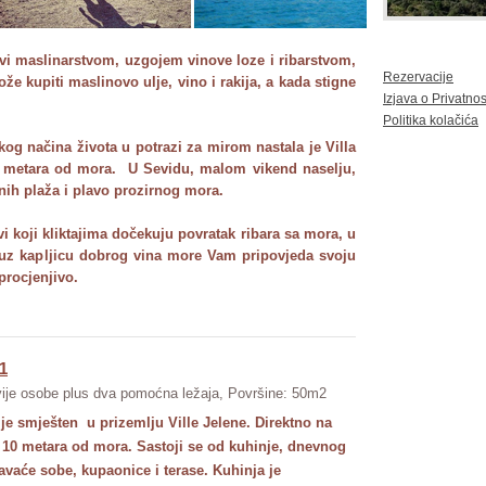
vi maslinarstvom, uzgojem vinove loze i ribarstvom,
Rezervacije
že kupiti maslinovo ulje, vino i rakija, a kada stigne
Izjava o Privatnos
Politika kolačića
og načina života u potrazi za mirom nastala je Villa
0 metara od mora. U Sevidu, malom vikend naselju,
nih plaža i plavo prozirnog mora.
ovi koji kliktajima dočekuju povratak ribara sa mora, u
i uz kapljicu dobrog vina more Vam pripovjeda svoju
procjenjivo.
1
ije osobe plus dva pomoćna ležaja, Površine: 50m2
je smješten u prizemlju Ville Jelene. Direktno na
 10 metara od mora. Sastoji se od kuhinje, dnevnog
avaće sobe, kupaonice i terase. Kuhinja je