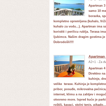
Apartman 3 
samo 10 met
boravka, sp
kompletno opremljena (kuhalo, friži
kuhalo za vodu...). Apartman ima sat
koristiti i perilicu rublja. Terasa 
ljubimce. Našim dragim gostima je na
Dobrodošli!!!!
Apartman 
A2+1 - Za dv
Apartman 4 
Direktno na
kuhinje, d
velike terase. Kuhinja je kompletno 
pribor, posuđe, mikrovalna pećnica,
internet, klimu a na zahtjev i moguć
otvoreno more. Ispred kuće je park
roštilj, kayaci, stolni tenis, pikado