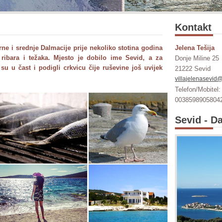
Kontakt
rne i srednje Dalmacije prije nekoliko stotina godina
Jelena Tešija
ribara i težaka. Mjesto je dobilo ime Sevid, a za
Donje Miline 25
su u čast i podigli crkvicu čije ruševine još uvijek
21222 Sevid
villajelenasevid
Telefon/Mobitel:
0038598905804
Sevid - Da