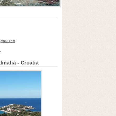
@gmail.com
2
lmatia - Croatia