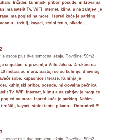
halo, frižider, kuhinjski pribor, posuđe, mikrovalna
n ima satelit Tv, WiFi internet, klimu a na zahtjev je
 Terasa ima pogled na more. Ispred kuće je parking.
nju i roštilj, kayaci, stolni tenis, pikado...
2
ije osobe plus dva pomoćna ležaja, Površine: 50m2
je smješten u prizemlju Ville Jelena. Direktno na
 10 metara od mora. Sastoji se od kuhinje, dnevnog
avaće sobe, kupaonice i terase. Kuhinja je
der, kuhinjski pribor, posuđe, mikrovalna pećnica,
elit Tv, WiFi internet, klimu a na zahtjev je moguće
ima pogled na more. Ispred kuće je parking. Našim
roštilj, kayaci, stolni tenis, pikado... Dobrodošli!!!
3
ije osobe plus dva pomoćna ležaja, Površine: 50m2