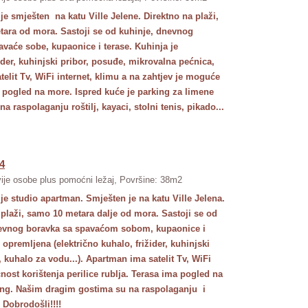
je smješten na katu Ville Jelene. Direktno na plaži,
ara od mora. Sastoji se od kuhinje, dnevnog
avaće sobe, kupaonice i terase. Kuhinja je
der, kuhinjski pribor, posuđe, mikrovalna pećnica,
elit Tv, WiFi internet, klimu a na zahtjev je moguće
ima pogled na more. Ispred kuće je parking za limene
 raspolaganju roštilj, kayaci, stolni tenis, pikado...
4
ije osobe plus pomoćni ležaj, Površine: 38m2
je studio apartman. Smješten je na katu Ville Jelena.
 plaži, samo 10 metara dalje od mora. Sastoji se od
nevnog boravka sa spavaćom sobom, kupaonice i
opremljena (električno kuhalo, frižider, kuhinjski
 kuhalo za vodu...). Apartman ima satelit Tv, WiFi
nost korištenja perilice rublja. Terasa ima pogled na
ing. Našim dragim gostima su na raspolaganju i
... Dobrodošli!!!!