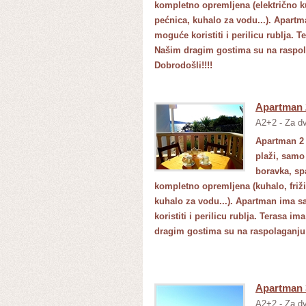
kompletno opremljena (električno ku
pećnica, kuhalo za vodu...). Apartma
moguće koristiti i perilicu rublja.
Našim dragim gostima su na raspolaga
Dobrodošli!!!!
Apartman 
A2+2 - Za dv
Apartman 2 
plaži, samo
boravka, sp
kompletno opremljena (kuhalo, friži
kuhalo za vodu...). Apartman ima sat
koristiti i perilicu rublja. Terasa 
dragim gostima su na raspolaganju i 
Apartman 
A2+2 - Za dv