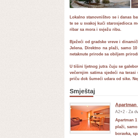
Lokalno stanovništvo se i danas ba
te se u svakoj kući starosjedioca mo
ribar sa mora i svježu ribu.
Bježeći od gradske vreve i dinamičk
Jelena. Direktno na plaži, samo 1
netaknute prirode sa obiljem prirod
U tišini ljetnog jutra čuju se galeb
večernjim satima sjedeći na teras
priču dok šumeći udara od sike. Ne
Smještaj
Apartman 
A2+2 - Za dv
Apartman 1 
plaži, samo
boravka, sp