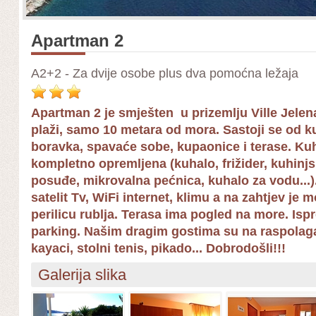
Apartman 2
A2+2 - Za dvije osobe plus dva pomoćna ležaja
Apartman 2 je smješten u prizemlju Ville Jelen
plaži, samo 10 metara od mora. Sastoji se od 
boravka, spavaće sobe, kupaonice i terase. Kuh
kompletno opremljena (kuhalo, frižider, kuhinjsk
posuđe, mikrovalna pećnica, kuhalo za vodu...
satelit Tv, WiFi internet, klimu a na zahtjev je m
perilicu rublja. Terasa ima pogled na more. Isp
parking. Našim dragim gostima su na raspolaganj
kayaci, stolni tenis, pikado... Dobrodošli!!!
Galerija slika