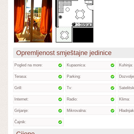
Opremljenost smještajne jedinice
Pogled na more:
Kupaonica:
Kuhinja:
Terasa:
Parking:
Dozvolje
Grill:
Tv:
Satelits
Internet:
Radio:
Klima:
Grijanje:
Mikrovalna:
Hladnjak
Čajnik:
Cijene